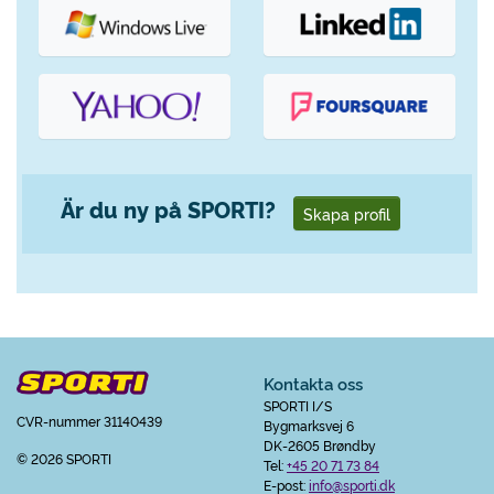
Är du ny på SPORTI?
Skapa profil
Kontakta oss
SPORTI I/S
CVR-nummer 31140439
Bygmarksvej 6
DK-2605 Brøndby
© 2026 SPORTI
Tel:
+45 20 71 73 84
E-post:
info@sporti.dk