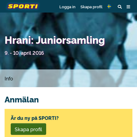
Logga in
Skapa profil
Hrani: Juniorsamling
9. - 10. april 2016
Info
Anmälan
Är du ny på SPORTI?
Skapa profil