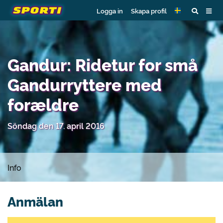
Logga in
Skapa profil
Gandur: Ridetur for små
Gandurryttere med
forældre
Söndag den 17. april 2016
Info
Anmälan