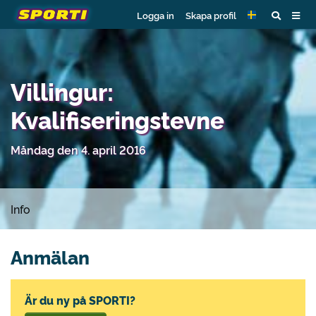
Logga in
Skapa profil
Villingur:
Kvalifiseringstevne
Måndag den 4. april 2016
Info
Anmälan
Är du ny på SPORTI?