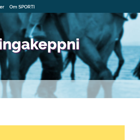
ter
Om SPORTI
dingakeppni