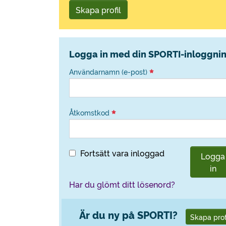
Skapa profil
Logga in med din SPORTI-inloggni
Användarnamn (e-post)
Åtkomstkod
Fortsätt vara inloggad
Logga
in
Har du glömt ditt lösenord?
Är du ny på SPORTI?
Skapa prof