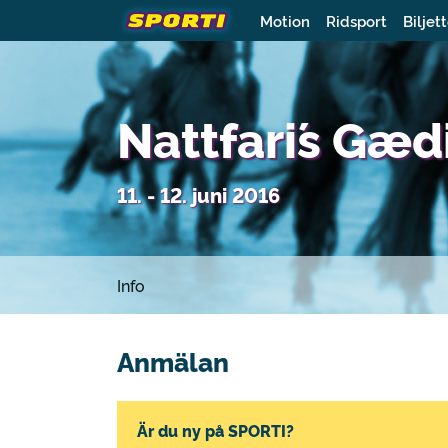
Motion
Ridsport
Biljet
Nattfari´s Gæ
11. - 12. juni 2016
Info
Anmälan
Är du ny på SPORTI?