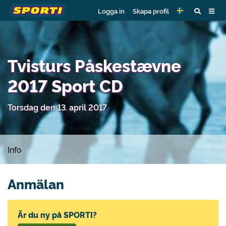
Logga in
Skapa profil
Tvisturs Påskestævne
2017 Sport CD
Torsdag den 13. april 2017
Info
Anmälan
Är du ny på SPORTI?