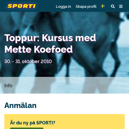
Logga in
Skapa profil
Toppur: Kursus med
Mette Koefoed
30. - 31. oktober 2010
Info
Anmälan
Är du ny på SPORTI?