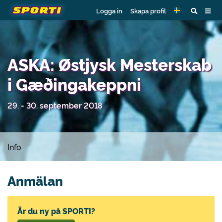
Logga in
Skapa profil
ASKA: Østjysk Mesterskab
i Gæðingakeppni
29. - 30. september 2018
Info
Anmälan
Är du ny på SPORTI?