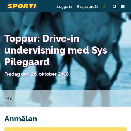
Logga in
Skapa profil
Toppur: Drive-in
undervisning med Sys
Pilegaard
Fredag den 26. oktober 2018
Info
Anmälan