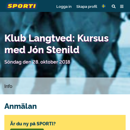
Logga in
Skapa profil
Klub Langtved: Kursus
med Jón Stenild
Söndag den 28. oktober 2018
Info
Anmälan
Är du ny på SPORTI?