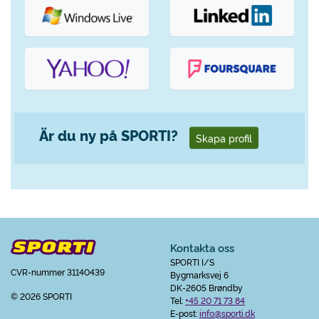
Är du ny på SPORTI?
Skapa profil
Kontakta oss
SPORTI I/S
CVR-nummer 31140439
Bygmarksvej 6
DK-2605 Brøndby
© 2026 SPORTI
Tel:
+45 20 71 73 84
E-post:
info@sporti.dk