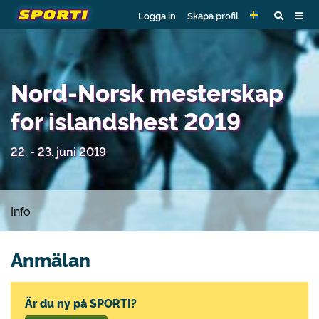
Logga in
Skapa profil
Nord-Norsk mesterskap
for islandshest 2019
22. - 23. juni 2019
Info
Anmälan
Är du ny på SPORTI?