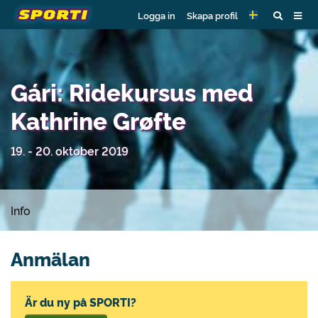
Logga in
Skapa profil
Gári: Ridekursus med
Kathrine Grøfte
19. - 20. oktober 2019
Info
Anmälan
Är du ny på SPORTI?