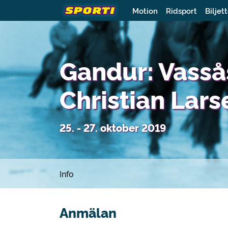
Motion
Ridsport
Biljet
Gandur: Vasså
Christian Lars
25. - 27. oktober 2019
Info
Anmälan