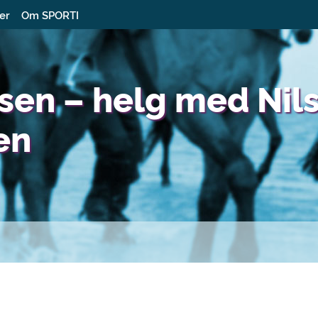
ter
Om SPORTI
sen – helg med Nils
en