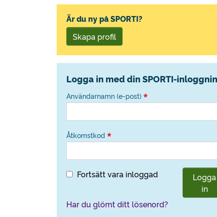
Är du ny på SPORTI?
Skapa profil
Logga in med din SPORTI-inloggni
Användarnamn (e-post)
Åtkomstkod
Fortsätt vara inloggad
Logga
in
Har du glömt ditt lösenord?