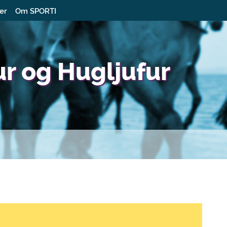
ter
Om SPORTI
r og Hugljufur