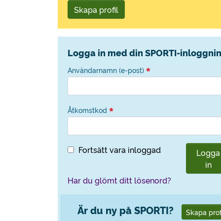
Skapa profil
Logga in med din SPORTI-inloggni
Användarnamn (e-post)
Åtkomstkod
Fortsätt vara inloggad
Logga
in
Har du glömt ditt lösenord?
Är du ny på SPORTI?
Skapa prof