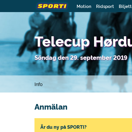
Motion
Ridsport
Biljet
Telecup Hørdu
Söndag den 29. september 2019
Info
Anmälan
Är du ny på SPORTI?