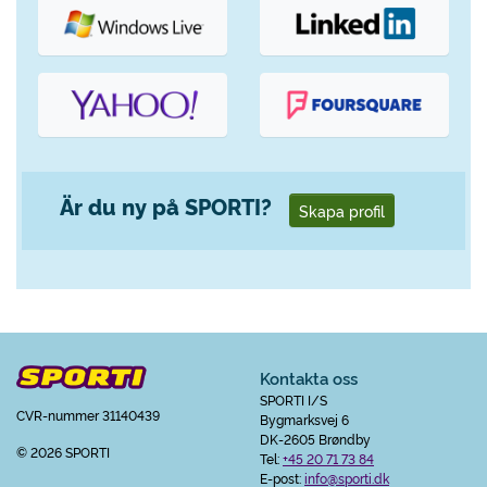
Är du ny på SPORTI?
Skapa profil
Kontakta oss
SPORTI I/S
CVR-nummer 31140439
Bygmarksvej 6
DK-2605 Brøndby
© 2026 SPORTI
Tel:
+45 20 71 73 84
E-post:
info@sporti.dk