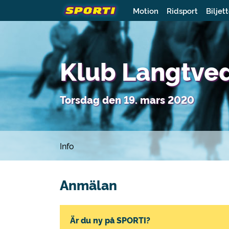
Motion
Ridsport
Biljet
Klub Langtve
Torsdag den 19. mars 2020
Info
Anmälan
Är du ny på SPORTI?