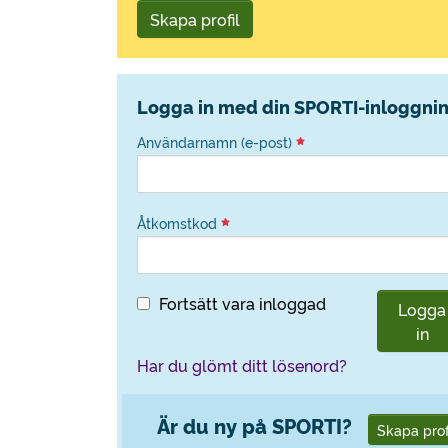
Skapa profil
Logga in med din SPORTI-inloggni
Användarnamn (e-post)
Åtkomstkod
Fortsätt vara inloggad
Logga
in
Har du glömt ditt lösenord?
Är du ny på SPORTI?
Skapa prof