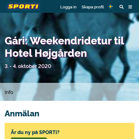
Logga in
Skapa profil
Gári: Weekendridetur til
Hotel Højgården
3. - 4. oktober 2020
Info
Anmälan
Är du ny på SPORTI?