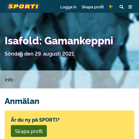
Logga in
Skapa profil
Isafold: Gamankeppni
Söndag den 29. augusti 2021
Info
Anmälan
Är du ny på SPORTI?
Skapa profil