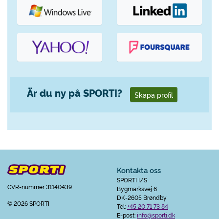
Är du ny på SPORTI?
Skapa profil
Kontakta oss
SPORTI I/S
CVR-nummer 31140439
Bygmarksvej 6
DK-2605 Brøndby
© 2026 SPORTI
Tel:
+45 20 71 73 84
E-post:
info@sporti.dk