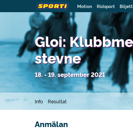
Motion
Ridsport
Biljet
Gloi: Klubbme
stevne
18. - 19. september 2021
Info
Resultat
Anmälan