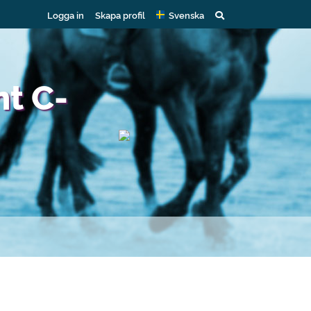
Logga in
Skapa profil
Svenska
t C-