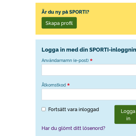
Är du ny på SPORTI?
Skapa profil
Logga in med din SPORTI-inloggni
Användarnamn (e-post)
Åtkomstkod
Fortsätt vara inloggad
Logga
in
Har du glömt ditt lösenord?