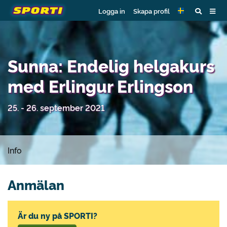
Logga in
Skapa profil
Sunna: Endelig helgakurs
med Erlingur Erlingson
25. - 26. september 2021
Info
Anmälan
Är du ny på SPORTI?