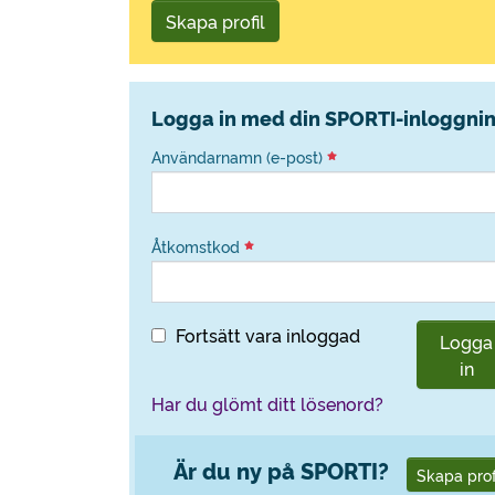
Skapa profil
Logga in med din SPORTI-inloggni
Användarnamn (e-post)
Åtkomstkod
Fortsätt vara inloggad
Logga
in
Har du glömt ditt lösenord?
Är du ny på SPORTI?
Skapa prof