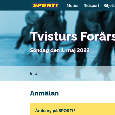
Motion
Ridsport
Biljet
Tvisturs Forår
Söndag den 1. maj 2022
Info
Anmälan
Är du ny på SPORTI?