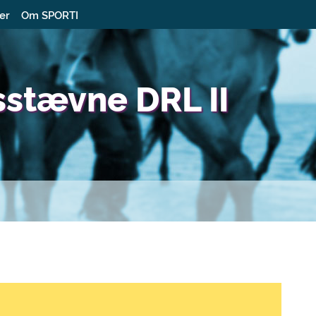
ter
Om SPORTI
sstævne DRL II