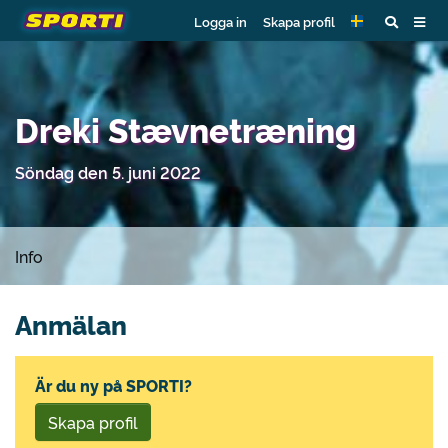
Logga in
Skapa profil
Dreki Stævnetræning
Söndag den 5. juni 2022
Info
Anmälan
Är du ny på SPORTI?
Skapa profil