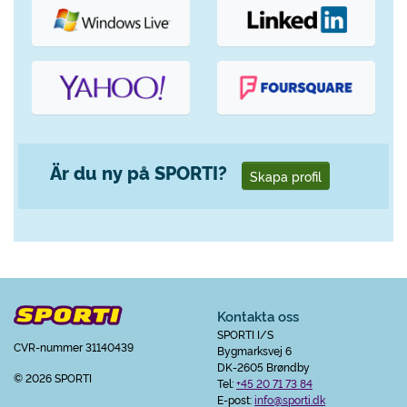
Är du ny på SPORTI?
Skapa profil
Kontakta oss
SPORTI I/S
CVR-nummer 31140439
Bygmarksvej 6
DK-2605 Brøndby
© 2026 SPORTI
Tel:
+45 20 71 73 84
E-post:
info@sporti.dk