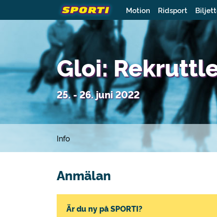
Motion
Ridsport
Biljet
Gloi: Rekruttl
25. - 26. juni 2022
Info
Anmälan
Är du ny på SPORTI?