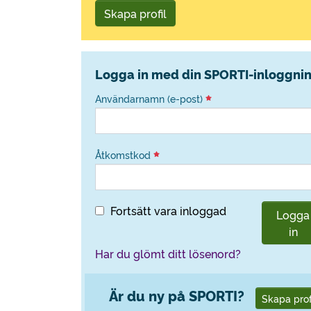
Skapa profil
Logga in med din SPORTI-inloggni
Användarnamn (e-post)
Åtkomstkod
Fortsätt vara inloggad
Logga
in
Har du glömt ditt lösenord?
Är du ny på SPORTI?
Skapa prof