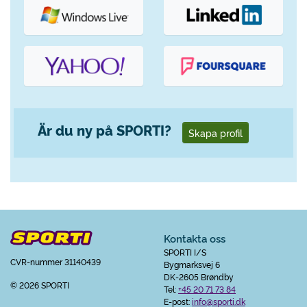
Är du ny på SPORTI?
Skapa profil
Kontakta oss
SPORTI I/S
CVR-nummer 31140439
Bygmarksvej 6
DK-2605 Brøndby
© 2026 SPORTI
Tel:
+45 20 71 73 84
E-post:
info@sporti.dk