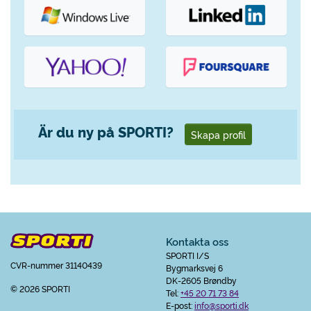
Är du ny på SPORTI?
Skapa profil
Kontakta oss
SPORTI I/S
CVR-nummer 31140439
Bygmarksvej 6
DK-2605 Brøndby
© 2026 SPORTI
Tel:
+45 20 71 73 84
E-post:
info@sporti.dk