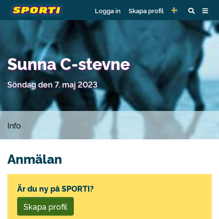
Logga in
Skapa profil
Sunna C-stevne
Söndag den 7. maj 2023
Info
Anmälan
Är du ny på SPORTI?
Skapa profil