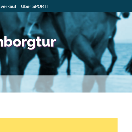
tverkauf
Über SPORTI
enborgtur