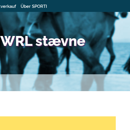
tverkauf
Über SPORTI
 WRL stævne