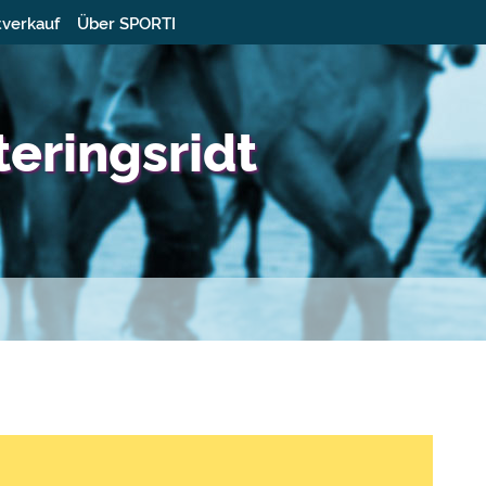
tverkauf
Über SPORTI
teringsridt