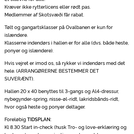
Kræver ikke rytterlicens eller rødt pas.
Medlemmer af Skotsvæði får rabat.
Tølt og gangartsklasser på Ovalbanen er kun for
islændere.
Klasserne indendørs i hallen er for alle (dvs. både heste,
ponyer og islændere).
Hvis vejret er imod os, så rykker vi indendørs med det
hele. (ARRANGØRERNE BESTEMMER DET
SUVERÆNT).
Hallen 20 x 40 benyttes til 3-gangs og Al4-dressur,
nybegynder-spring, nisse-øl-ridt, lakridsbånds-ridt,
hvor også heste og ponyer deltager.
Foreløbig
TIDSPLAN:
Kl 8.30 Start in-check (husk Tro- og love-erklæring og