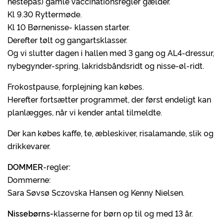
hestepas) gamle vaccinationsregler gælder.
Kl 9.30 Ryttermøde.
Kl 10 Børnenisse- klassen starter.
Derefter tølt og gangartsklasser.
Og vi slutter dagen i hallen med 3 gang og AL4-dressur,
nybegynder-spring, lakridsbåndsridt og nisse-øl-ridt.
Frokostpause, forplejning kan købes.
Herefter fortsætter programmet, der først endeligt kan
planlægges, når vi kender antal tilmeldte.
Der kan købes kaffe, te, æbleskiver, risalamande, slik og
drikkevarer.
DOMMER
-regler:
Dommerne:
Sara Søvsø Sczovska Hansen og Kenny Nielsen.
Nissebørns-
klasserne for børn op til og med 13 år.