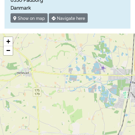
Danmark
Show on map
Navigate here
+
−