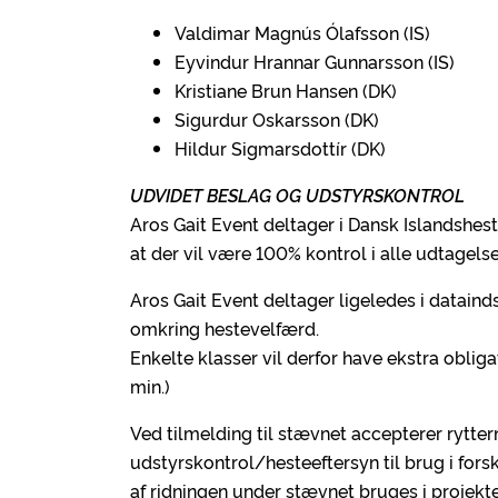
Valdimar Magnús Ólafsson (IS)
Eyvindur Hrannar Gunnarsson (IS)
Kristiane Brun Hansen (DK)
Sigurdur Oskarsson (DK)
Hildur Sigmarsdottír (DK)
UDVIDET BESLAG OG UDSTYRSKONTROL
Aros Gait Event deltager i Dansk Islandshes
at der vil være 100% kontrol i alle udtagelser
Aros Gait Event deltager ligeledes i dataind
omkring hestevelfærd.
Enkelte klasser vil derfor have ekstra oblig
min.)
Ved tilmelding til stævnet accepterer ryttern
udstyrskontrol/hesteeftersyn til brug i fors
af ridningen under stævnet bruges i projekte