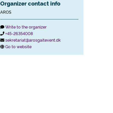
Organizer contact info
AROS
Write to the organizer
+45-26354008
sekretariat@arosgaitevent.dk
Go to website