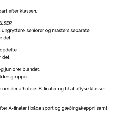
art efter klassen.
ELSER
er, ungryttere, seniorer og masters separate.
er det.
sopdelte.
r det.
og juniorer blandet.
ldersgrupper.
e om der afholdes B-finaler og til at aflyse klasser
efter A-finaler i både sport og gæðingakeppni samt