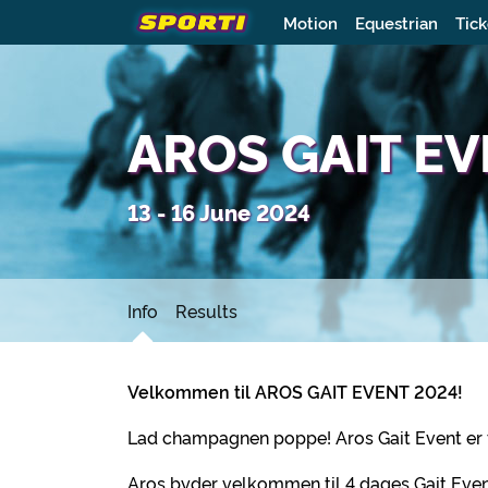
Motion
Equestrian
Tick
AROS GAIT EV
13 - 16 June 2024
Info
Results
Velkommen til AROS GAIT EVENT 2024!
Lad champagnen poppe! Aros Gait Event er 
Aros byder velkommen til 4 dages Gait Even