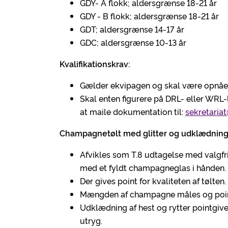
GDY- A flokk; aldersgrænse 18-21 år
GDY - B flokk; aldersgrænse 18-21 år
GDT; aldersgrænse 14-17 år
GDC; aldersgrænse 10-13 år
Kvalifikationskrav:
Gælder ekvipagen og skal være opnået 
Skal enten figurere på DRL- eller WRL-li
at maile dokumentation til:
sekretaria
Champagnetølt med glitter og udklædning
Afvikles som T.8 udtagelse med valgfrit
med et fyldt champagneglas i hånden.
Der gives point for kvaliteten af tølten.
Mængden af champagne måles og pointgi
Udklædning af hest og rytter pointgi
utryg.