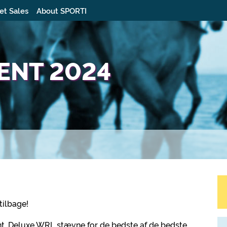
et Sales
About SPORTI
ENT 2024
tilbage!
t. Deluxe WRL stævne for de bedste af de bedste.