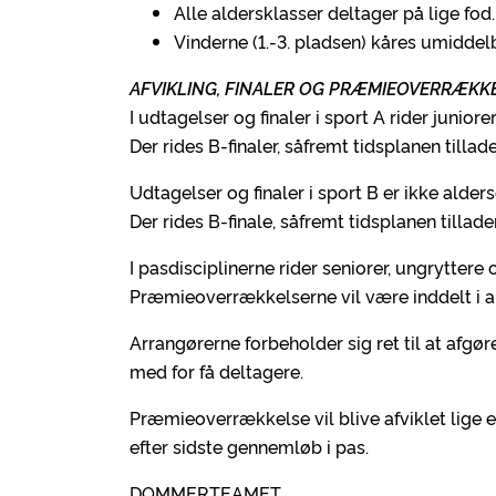
Alle aldersklasser deltager på lige fod.
Vinderne (1.-3. pladsen) kåres umiddelb
AFVIKLING, FINALER OG PRÆMIEOVERRÆKK
I udtagelser og finaler i sport A rider junior
Der rides B-finaler, såfremt tidsplanen tillad
Udtagelser og finaler i sport B er ikke alder
Der rides B-finale, såfremt tidsplanen tillade
I pasdisciplinerne rider seniorer, ungryttere 
Præmieoverrækkelserne vil være inddelt i a
Arrangørerne forbeholder sig ret til at afgør
med for få deltagere.
Præmieoverrækkelse vil blive afviklet lige 
efter sidste gennemløb i pas.
DOMMERTEAMET