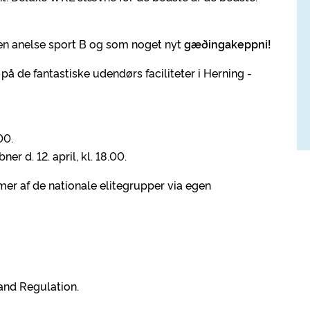
, en anelse sport B og som noget nyt
gæðingakeppni!
st på de fantastiske udendørs faciliteter i Herning -
00.
r d. 12. april, kl. 18.00.
er af de nationale elitegrupper via egen
 and Regulation.