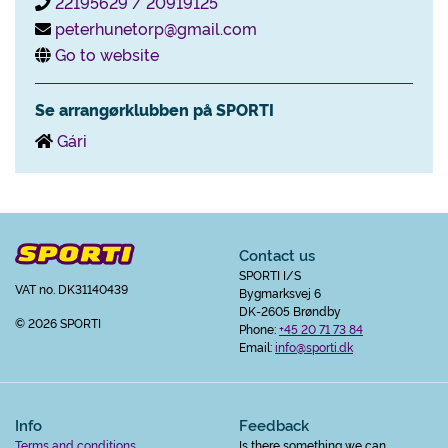
22195629 / 20919125
peterhunetorp@gmail.com
Go to website
Se arrangørklubben på SPORTI
Gári
Contact us
SPORTI I/S
VAT no. DK31140439
Bygmarksvej 6
DK-2605 Brøndby
© 2026 SPORTI
Phone:
+45 20 71 73 84
Email:
info@sporti.dk
Info
Feedback
Terms and conditions
Is there something we can