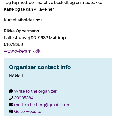
Tag tøj med, der må blive beskidt og en madpakke.
Kaffe og te kan vi lave her.
Kurset afholdes hos:
Rikke Oppermann
Kallestrupvej 90, 9632 Møldrup
61678259
www.o-keramik.dk
Organizer contact info
Nökkvi
Write to the organizer
23935284
mette.b.helberg@gmail.com
Go to website