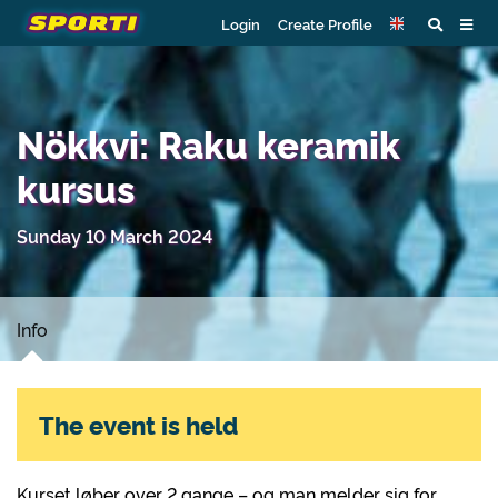
Login
Create Profile
Nökkvi: Raku keramik
kursus
Sunday 10 March 2024
Info
The event is held
Kurset løber over 2 gange – og man melder sig for