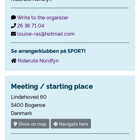
Write to the organizer
26 36 71 04
louise-ras@hotmail.com
Se arrangørklubben på SPORTI
Riderute Nordfyn
Meeting / starting place
Lindøhoved 60
5400 Bogense
Danmark
Show on map
Navigate here