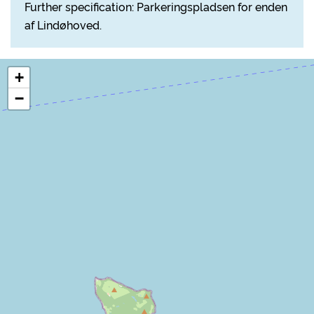
Further specification: Parkeringspladsen for enden
af Lindøhoved.
+
−