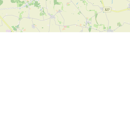
Leaflet
| ©
OpenStreetMap contributors
Contact us
SPORTI I/S
VAT no. DK31140439
Bygmarksvej 6