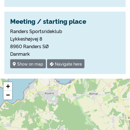
Meeting / starting place
Randers Sportsrideklub
Lykkeshøjvej 8
8960 Randers SØ
Danmark
Show on map
Navigate here
+
−