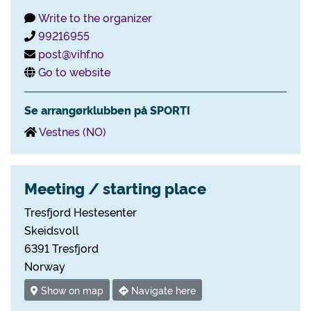
Write to the organizer
99216955
post@vihf.no
Go to website
Se arrangørklubben på SPORTI
Vestnes (NO)
Meeting / starting place
Tresfjord Hestesenter
Skeidsvoll
6391 Tresfjord
Norway
Show on map
Navigate here