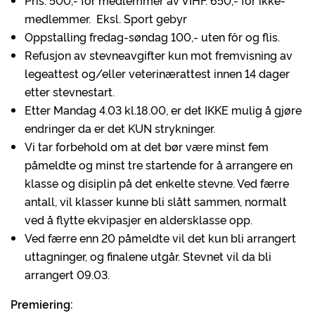
Pris: 500,- for medlemmer av VIHF. 650,- for ikke-
medlemmer. Eksl. Sport gebyr
Oppstalling fredag-søndag 100,- uten fôr og flis.
Refusjon av stevneavgifter kun mot fremvisning av
legeattest og/eller veterinærattest innen 14 dager
etter stevnestart.
Etter Mandag 4.03 kl.18.00, er det IKKE mulig å gjøre
endringer da er det KUN strykninger.
Vi tar forbehold om at det bør være minst fem
påmeldte og minst tre startende for å arrangere en
klasse og disiplin på det enkelte stevne. Ved færre
antall, vil klasser kunne bli slått sammen, normalt
ved å flytte ekvipasjer en aldersklasse opp.
Ved færre enn 20 påmeldte vil det kun bli arrangert
uttagninger, og finalene utgår. Stevnet vil da bli
arrangert 09.03.
Premiering: