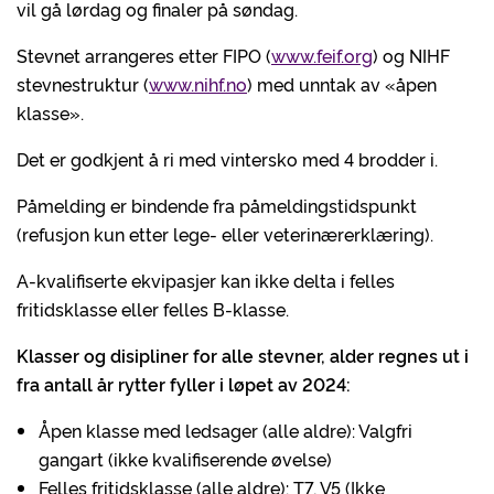
vil gå lørdag og finaler på søndag.
Stevnet arrangeres etter FIPO (
www.feif.org
) og NIHF
stevnestruktur (
www.nihf.no
) med unntak av «åpen
klasse».
Det er godkjent å ri med vintersko med 4 brodder i.
Påmelding er bindende fra påmeldingstidspunkt
(refusjon kun etter lege- eller veterinærerklæring).
A-kvalifiserte ekvipasjer kan ikke delta i felles
fritidsklasse eller felles B-klasse.
Klasser og disipliner for alle stevner, alder regnes ut i
fra antall år rytter fyller i løpet av 2024:
Åpen klasse med ledsager (alle aldre): Valgfri
gangart (ikke kvalifiserende øvelse)
Felles fritidsklasse (alle aldre): T7, V5 (Ikke