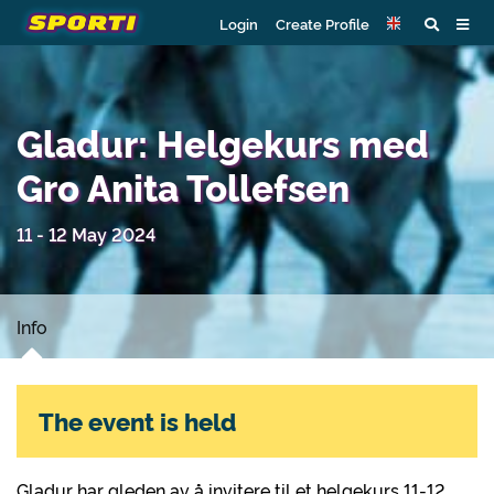
Login
Create Profile
Gladur: Helgekurs med
Gro Anita Tollefsen
11 - 12 May 2024
Info
The event is held
Gladur har gleden av å invitere til et helgekurs 11-12