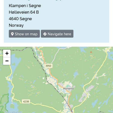
Klampen i Søgne
Hølleveien 64 B
4640 Søgne
Norway
Show on map
Navigate here
+
−