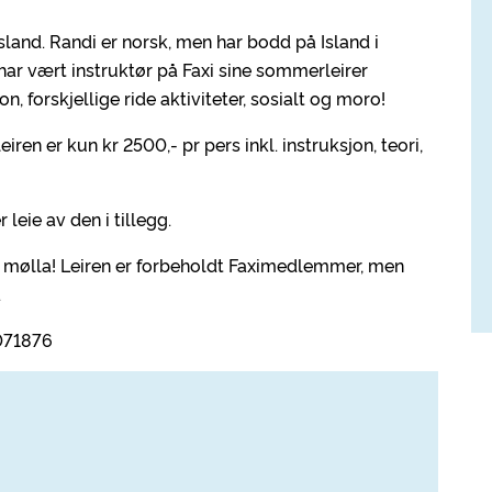
sland. Randi er norsk, men har bodd på Island i
har vært instruktør på Faxi sine sommerleirer
n, forskjellige ride aktiviteter, sosialt og moro!
iren er kun kr 2500,- pr pers inkl. instruksjon, teori,
eie av den i tillegg.
il mølla! Leiren er forbeholdt Faximedlemmer, men
.
071876