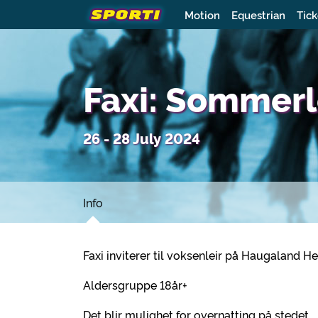
Motion
Equestrian
Tick
Faxi: Sommerl
26 - 28 July 2024
Info
Faxi inviterer til voksenleir på Haugaland Hes
Aldersgruppe 18år+
Det blir mulighet for overnatting på stedet.