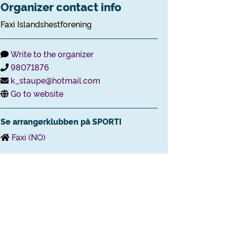
Organizer contact info
Faxi Islandshestforening
Write to the organizer
98071876
k_staupe@hotmail.com
Go to website
Se arrangørklubben på SPORTI
Faxi (NO)