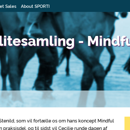
et Sales
About SPORTI
itesamling - Mindf
Stenild, som vil fortælle os om hans koncept Mindful
 praksisdel, og til sidst vil Cecilie runde dagen af