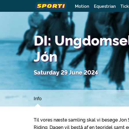
Motion
Equestrian
Tick
DI: Ungdomsel
Jón
Saturday 29 June 2024
Info
Til vores næste samling skal vi besøge Jon 
Riding. Dagen vil bestå af en teoridel samt en