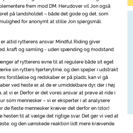
mplementere frem mod DM. Herudover vil Jon også
æret på landsholdet – både det gode og det, som
 mulighed for anonymt at stille Jon spørgsmål.
 altid rytterens ansvar. Mindful Riding giver
ed, kraft og samling - uden spænding og modstand.
ger af rytterens evne til at regulere både sit eget
e sin rytters hjerterytme, og den spejler i udstrakt
ns forståelse og redskaber er på plads, kan vi gå
aber ved heste er, at de er umiddelbare dyr, der i høj
, at vi er. Derfor er det vores ansvar at prøve at ride i
ur som mennesker – vi er eksperter i at analysere
or de fleste mennesker kræver det derfor en (stor)
e hesten til at vælge det rigtige svar. Det gør vi ved at
tteste, og den uønskede reaktion lidt mere krævende.