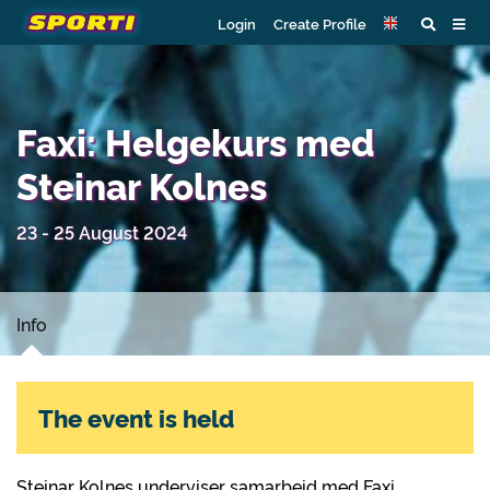
Login
Create Profile
Faxi: Helgekurs med
Steinar Kolnes
23 - 25 August 2024
Info
The event is held
Steinar
Kolnes underviser samarbeid med Faxi