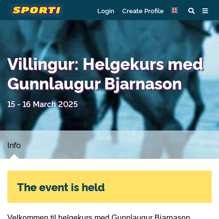
Login
Create Profile
Villingur: Helgekurs med
Gunnlaugur Bjarnason
15 - 16 March 2025
Info
The event is held
Velkommen til helgekurs med Gunnlaugur Bjarnason