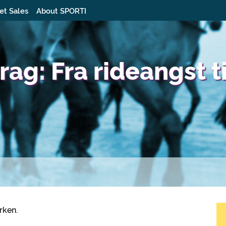
et Sales
About SPORTI
ag: Fra rideangst ti
rken.