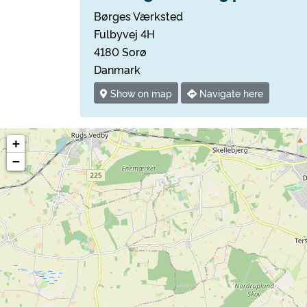
Børges Værksted
Fulbyvej 4H
4180 Sorø
Danmark
Show on map
Navigate here
+
−