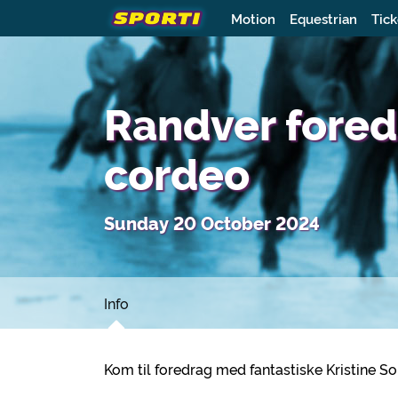
Motion
Equestrian
Tick
Randver foredr
cordeo
Sunday 20 October 2024
Info
Kom til foredrag med fantastiske Kristine So