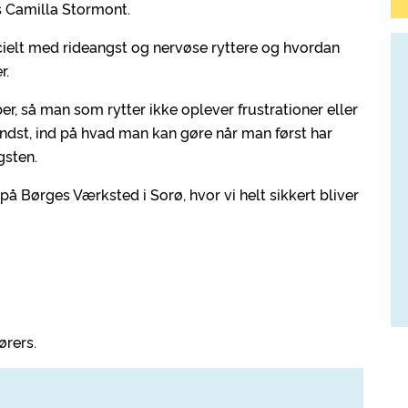
s Camilla Stormont.
ecielt med rideangst og nervøse ryttere og hvordan
r.
ber, så man som rytter ikke oplever frustrationer eller
ndst, ind på hvad man kan gøre når man først har
gsten.
å Børges Værksted i Sorø, hvor vi helt sikkert bliver
ørers.