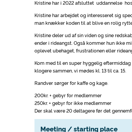
Kristine har i 2022 afsluttet uddannelse ho
Kristine har arbejdet og interesseret sig sp
man knækker koden til at blive en rolig rytte
Kristine deler ud af sin viden og sine redska
ender i rideangst. Også kommer hun ikke mi
oplevet ubehaget, frustrationen eller ridean
Kom med til en super hyggelig eftermiddag p
klogere sammen, vi mødes kl. 13 til ca. 15.
Randver sørger for kaffe og kage.
200kr. + gebyr for medlemmer
250kr. + gebyr for ikke medlemmer
Der skal være 20 deltagere før det gennemf
Meeting / starting place