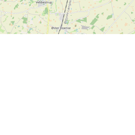
Contact us
SPORTI I/S
VAT no. DK31140439