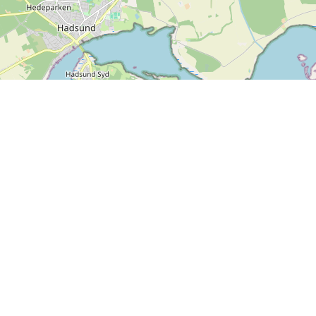
Leaflet
| ©
OpenStreetMap contributors