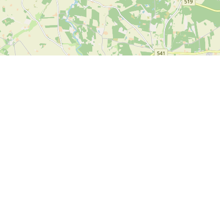
Info
Feedback
Terms and conditions
Is there something we can