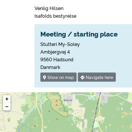
Venlig Hilsen
Isafolds bestyrelse
Meeting / starting place
Stutteri My-Soley
Ambjergvej 4
9560 Hadsund
Danmark
Show on map
Navigate here
+
−