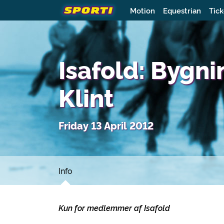
Motion
Equestrian
Tick
Isafold: Bygn
Klint
Friday 13 April 2012
Info
Kun for medlemmer af Isafold