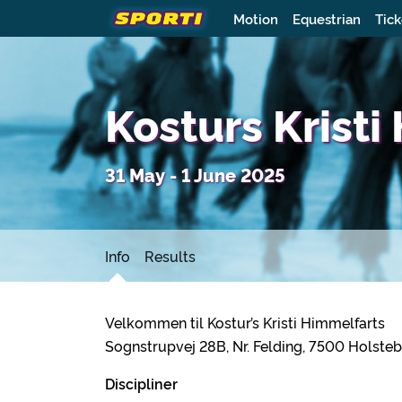
Motion
Equestrian
Tick
Kosturs Krist
31 May - 1 June 2025
Info
Results
Velkommen til Kostur’s Kristi Himmelfarts
Sognstrupvej 28B, Nr. Felding, 7500 Holste
Discipliner