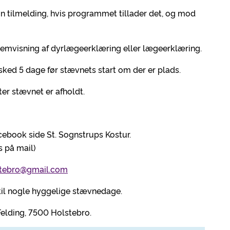
sin tilmelding, hvis programmet tillader det, og mod
emvisning af dyrlægeerklæring eller lægeerklæring.
sked 5 dage før stævnets start om der er plads.
ter stævnet er afholdt.
cebook side St. Sognstrups Kostur.
s på mail)
stebro@gmail.com
til nogle hyggelige stævnedage.
Felding, 7500 Holstebro.