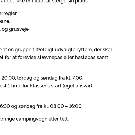
t det ikke er tilladt at sælge sin plads.
rregler.
bane.
og grusveje.
af en gruppe tilfældigt udvalgte ryttere, der skal
et for at forevise stævnepas eller hestepas samt
il 20.00, lørdag og søndag fra kl. 7.00.
t 1 time før klassens start (eget ansvar).
6:30 og søndag fra kl. 08:00 – 16:00.
bringe campingvogn eller telt.