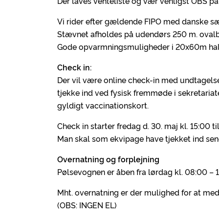
Der laves venteliste og vær venligst OBS på a
Vi rider efter gældende FIPO med danske sæ
Stævnet afholdes på udendørs 250 m. oval
Gode opvarmningsmuligheder i 20x60m hal 
Check in:
Der vil være online check-in med undtagelse 
tjekke ind ved fysisk fremmøde i sekretariat
gyldigt vaccinationskort.
Check in starter fredag d. 30. maj kl. 15:00 t
Man skal som ekvipage have tjekket ind senes
Overnatning og forplejning
Pølsevognen er åben fra lørdag kl. 08:00 – 1
Mht. overnatning er der mulighed for at med
(OBS: INGEN EL)