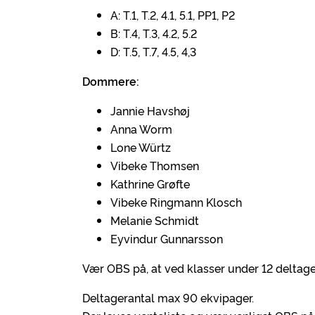
A: T.1, T.2, 4.1, 5.1, PP1, P2
B: T.4, T.3, 4.2, 5.2
D: T.5, T.7, 4.5, 4,3
Dommere:
Jannie Havshøj
Anna Worm
Lone Würtz
Vibeke Thomsen
Kathrine Grøfte
Vibeke Ringmann Klosch
Melanie Schmidt
Eyvindur Gunnarsson
Vær OBS på, at ved klasser under 12 deltagere
Deltagerantal max 90 ekvipager.