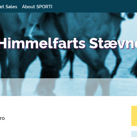
et Sales
About SPORTI
i Himmelfarts Stæv
bro