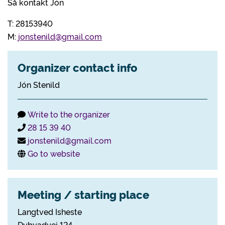
Så kontakt Jón
T: 28153940
M:
jonstenild@gmail.com
Organizer contact info
Jón Stenild
Write to the organizer
28 15 39 40
jonstenild@gmail.com
Go to website
Meeting / starting place
Langtved Isheste
Dybvadvej 124