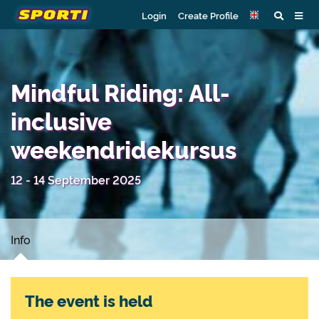
Login
Create Profile
Mindful Riding: All-
inclusive
weekendridekursus
12 - 14 September 2025
Info
The event is held