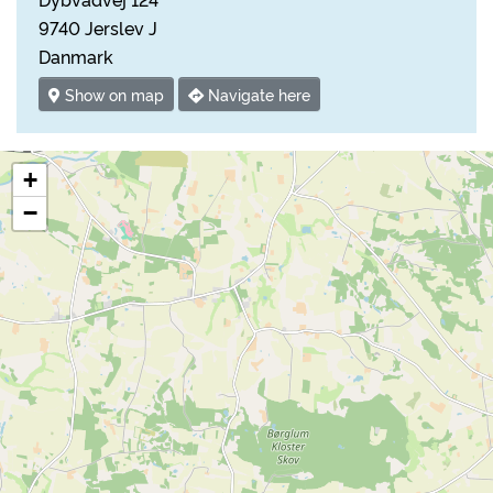
9740 Jerslev J
Danmark
Show on map
Navigate here
+
−