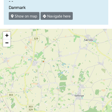
- -
Danmark
Show on map
Navigate here
+
−