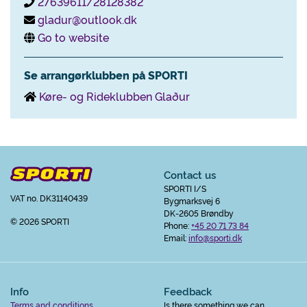
27639611/28128382
gladur@outlook.dk
Go to website
Se arrangørklubben på SPORTI
Køre- og Rideklubben Glaður
Contact us
SPORTI I/S
VAT no. DK31140439
Bygmarksvej 6
DK-2605 Brøndby
© 2026 SPORTI
Phone:
+45 20 71 73 84
Email:
info@sporti.dk
Info
Feedback
Terms and conditions
Is there something we can