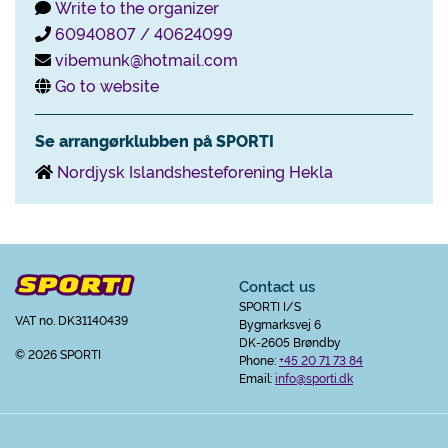
Write to the organizer
60940807 / 40624099
vibemunk@hotmail.com
Go to website
Se arrangørklubben på SPORTI
Nordjysk Islandshesteforening Hekla
Contact us
SPORTI I/S
VAT no. DK31140439
Bygmarksvej 6
DK-2605 Brøndby
© 2026 SPORTI
Phone:
+45 20 71 73 84
Email:
info@sporti.dk