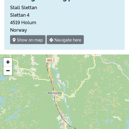
Stall Slettan
Slettan 4
4519 Holum
Norway
Show on map
Navigate here
+
−