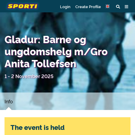
Login
Create Profile
Gladur: Barne og
ungdomshelg m/Gro
Anita Tollefsen
1 - 2 November 2025
Info
The event is held