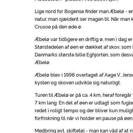
Lige nord for Bogense finder man Æbelø - en 
natur, man sjældent ser magen til. Når man 
Crusoe på den øde ø.
Æbelø var tidligere en driftig ø, men i dag 
Størstedelen af øen er dækket af skov, som
Danmarks største bille Eghjorten, som desvæ
Æbelø.
Æbelø blev i 1998 overtaget af Aage V. Jen
kysten og skoven udvikle sig naturligt.
Turen til Æbelø er på ca. 4 km, heraf foregår
7 km lang. En del af øen er udlagt som fugle
redet i roligt tempo og der bliver kun mulig
forfriskning til når vi holder en pause på øen.
Medbring evt. skiftetøj - man kan våd af at 