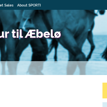
et Sales
About SPORTI
r til Æbelø