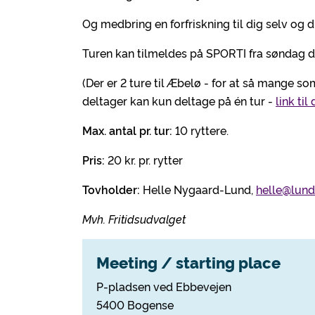
Og medbring en forfriskning til dig selv og din
Turen kan tilmeldes på SPORTI fra søndag d. 1
(Der er 2 ture til Æbelø - for at så mange s
deltager kan kun deltage på én tur -
link til
Max. antal pr. tur:
10 ryttere.
Pris:
20 kr. pr. rytter
Tovholder:
Helle Nygaard-Lund,
helle@lun
Mvh. Fritidsudvalget
Meeting / starting place
P-pladsen ved Ebbevejen
5400 Bogense