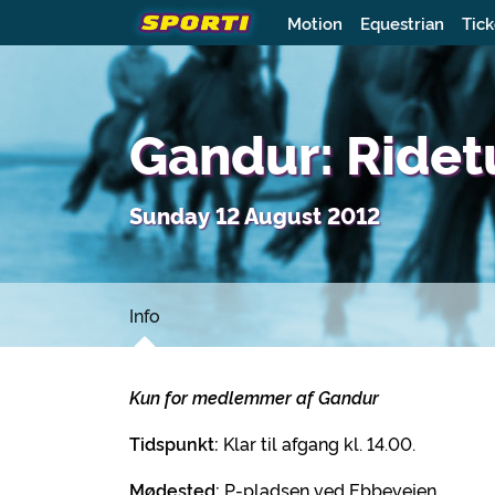
Motion
Equestrian
Tick
Gandur: Ridetu
Sunday 12 August 2012
Info
Kun for medlemmer af Gandur
Tidspunkt:
Klar til afgang kl. 14.00.
Mødested:
P-pladsen ved Ebbevejen.