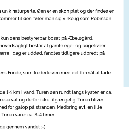
unik naturperle. Øen er en skøn plet og der findes en
kommer til øen, føler man sig virkelig som Robinson
er kun øens bestyrerpar bosat på Æbeløgård.
 hovedsagligt består af gamle ege- og bøgetræer.
rre i dag er uddød, fandtes tidligere udbredt på
sens Fonde, som fredede øen med det formål at lade
 de 1½ km i vand. Turen øen rundt langs kysten er ca.
reservat og derfor ikke tilgængelig. Turen bliver
hed for galop på stranden. Medbring evt. en lille
 Turen varer ca. 3-4 timer.
ride gennem vandet :-)