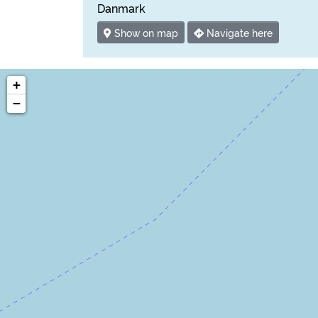
Danmark
Show on map
Navigate here
+
−