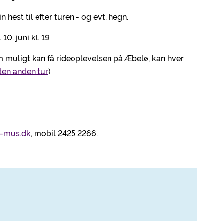
 hest til efter turen - og evt. hegn.
0. juni kl. 19
om muligt kan få rideoplevelsen på Æbelø, kan hver
 den anden tur
)
d-mus.dk
, mobil 2425 2266.