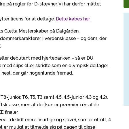
e på regler for D-stævner. Vi har derfor måttet
ytter licens for at deltage.
Dette købes her
ets Gletta Mesterskaber på Dalgården.
 dommerkarakterer i verdensklasse – og dem, der
.
eller debutant med hjertebanken – så er DU
med slips eller skridte som en olympisk deltager.
hest, der går nogenlunde fremad.
8-junior, T6, T5, T3 samt 4.5, 4.5-junior, 4.3 og 4.2).
sklasse, men at der kun er præmier i én af de
 finaler.
ed… de lidt mere finurlige og sjove), som er øltölt, 4
 er muligt at tilmelde sig på dagen til disse