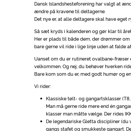
Dansk Islandshesteforening har valgt at ændr
ændre på kravene til deltagerne.
Det nye er, at alle deltagere skal have eget r
Så sæt kryds i kalenderen og gør klar til år
Her er plads til både dem, der drømmer om
bare gerne vil ride i lige linje uden at falde af
Uanset om du er rutineret ovalbane-fræser 
velkommen. Og nej, du behøver hverken ride 
Bare kom som du er, med godt humør og en 
Vi rider:
Klassiske tølt- og gangartsklasser (T8, T
Man må gerne ride mere end én gangart
klasser man måtte vælge. Der rides IKKE
De legendariske Gletta discipliner (du v
gangs stafet og smukkeste gangart. Det