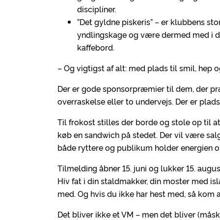
discipliner.
”Det gyldne piskeris” – er klubbens s
yndlingskage og være dermed med i dyst
kaffebord.
– Og vigtigst af alt: med plads til smil, hep 
Der er gode sponsorpræmier til dem, der præ
overraskelse eller to undervejs. Der er plads
Til frokost stilles der borde og stole op til 
køb en sandwich på stedet. Der vil være sal
både ryttere og publikum holder energien o
Tilmelding åbner 15. juni og lukker 15. augus
Hiv fat i din staldmakker, din moster med i
med. Og hvis du ikke har hest med, så kom a
Det bliver ikke et VM – men det bliver (måsk