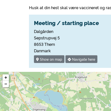
Husk at din hest skal være vaccineret og ra
Meeting / starting place
Dalgården
Sepstrupvej 5
8653 Them
Danmark
Show on map
Navigate here
+
−