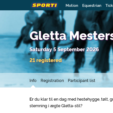
Motion
Equestrian
Tick
Gletta Mester
Saturday 5 September 2026
21 registered
Info
Registration
Participant list
Er
du klar til en dag med hestehygge, tølt, g
stemning i ægte Gletta-stil?